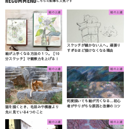
RECOMMEND
絵の上達
絵の上達
スケッチが続かない人へ。頑張り
すぎるほど描けなくなる理由
絵が上手くなる方法の１つ。【10
分スケッチ】で観察力を上げる！
絵の上達
絵の上達
何度描いても絵が汚くなる…初心
者がやりがちな原因と改善のコツ
猫を描くとき、毛並みや模様より
先に見ている4つのこと
絵の上達
絵の上達