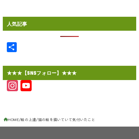
人気記事
共
有
★★★【SNSフォロー】★★★
I
Y
n
o
s
u
t
T
HOME
絵の上達
猫の絵を描いていて気付いたこと
a
u