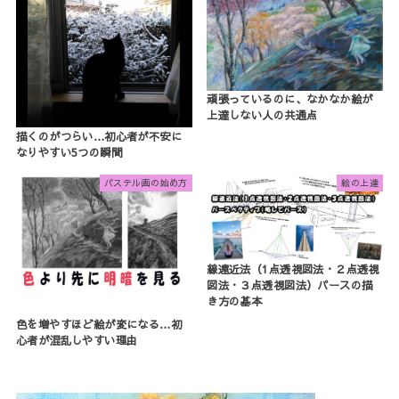
頑張っているのに、なかなか絵が
上達しない人の共通点
描くのがつらい…初心者が不安に
なりやすい5つの瞬間
パステル画の始め方
絵の上達
線遠近法（1点透視図法・２点透視
図法・３点透視図法）パースの描
き方の基本
色を増やすほど絵が変になる…初
心者が混乱しやすい理由