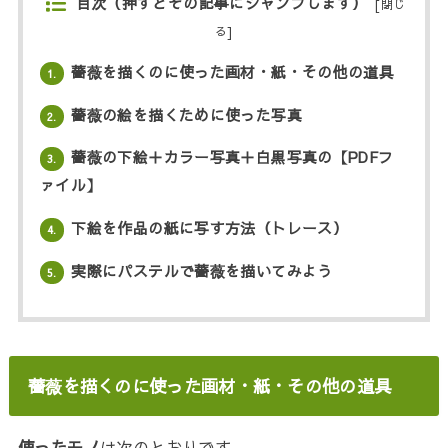
目次（押すとその記事にジャンプします）
[
閉じ
る
]
薔薇を描くのに使った画材・紙・その他の道具
1.
薔薇の絵を描くために使った写真
2.
薔薇の下絵＋カラー写真＋白黒写真の【PDFフ
3.
ァイル】
下絵を作品の紙に写す方法（トレース）
4.
実際にパステルで薔薇を描いてみよう
5.
薔薇を描くのに使った画材・紙・その他の道具
使ったモノ
は次のとおりです。