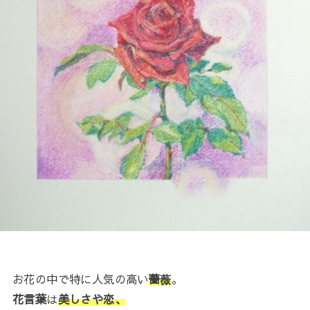
お花の中で特に人気の高い
薔薇
。
花言葉
は
美しさや恋、