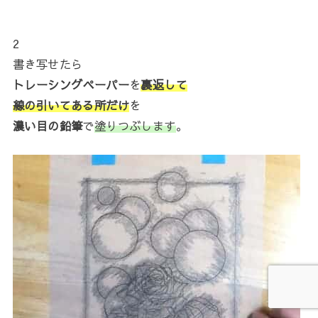
2
書き写せたら
トレーシングペーパー
を
裏返して
線の引いてある所だけ
を
濃い目の鉛筆
で
塗りつぶします
。