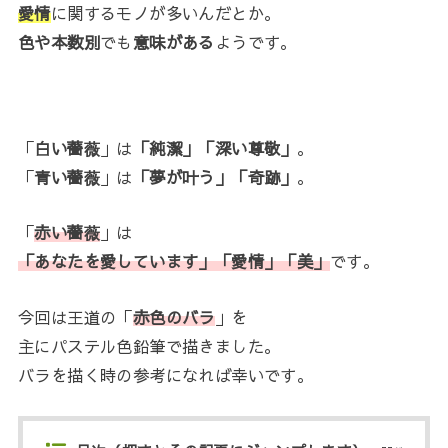
愛情
に関するモノが多いんだとか。
色や本数別
でも
意味がある
ようです。
「
白い薔薇
」は
「純潔」「深い尊敬」
。
「
青い薔薇
」は
「夢が叶う」「奇跡」
。
「
赤い薔薇
」は
「あなたを愛しています」「愛情」「美」
です。
今回は王道の「
赤色のバラ
」を
主にパステル色鉛筆で描きました。
バラを描く時の参考になれば幸いです。