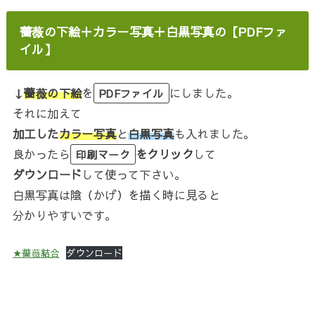
薔薇の下絵＋カラー写真＋白黒写真の【PDFファ
イル】
↓
薔薇の下絵
を
にしました。
PDFファイル
それに加えて
加工した
カラー写真
と
白黒写真
も入れました。
良かったら
をクリック
して
印刷マーク
ダウンロード
して使って下さい。
白黒写真は陰（かげ）を描く時に見ると
分かりやすいです。
★薔薇結合
ダウンロード