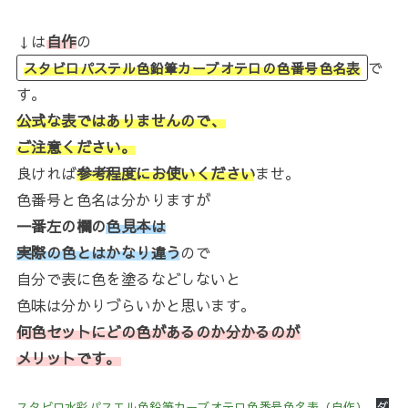
↓は
自作
の
で
スタビロパステル色鉛筆カーブオテロの色番号色名表
す。
公式な表ではありませんので、
ご注意ください。
良ければ
参考程度にお使いください
ませ。
色番号と色名は分かりますが
一番左の欄の
色見本は
実際の色とはかなり違う
ので
自分で表に色を塗るなどしないと
色味は分かりづらいかと思います。
何色セットにどの色があるのか分かるのが
メリットです。
スタビロ水彩パスエル色鉛筆カーブオテロ色番号色名表（自作）
ダ